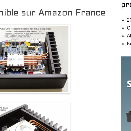
pr
ible sur Amazon France
2
O
A
K