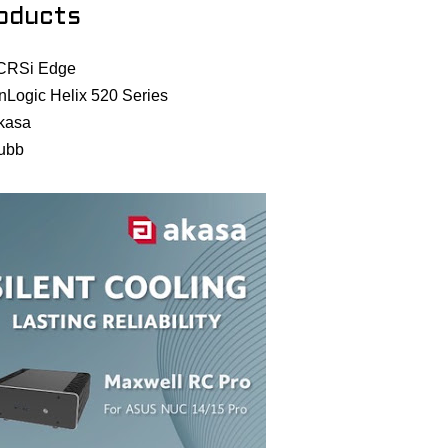
oducts
CRSi Edge
nLogic Helix 520 Series
kasa
ubb