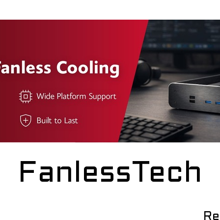
FanlessTech
Re